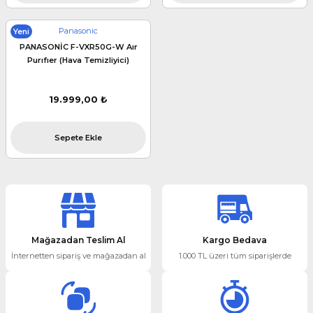
Panasonic
Yeni
PANASONİC F-VXR50G-W Aır
Purıfıer (Hava Temizliyici)
19.999,00 ₺
Sepete Ekle
Mağazadan Teslim Al
Kargo Bedava
İnternetten sipariş ve mağazadan al
1.000 TL üzeri tüm siparişlerde