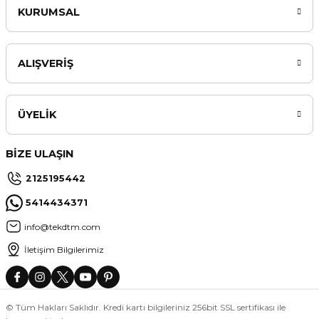
KURUMSAL
ALIŞVERİŞ
ÜYELİK
BİZE ULAŞIN
2125195442
5414434371
info@tekdtm.com
İletişim Bilgilerimiz
© Tüm Hakları Saklıdır. Kredi kartı bilgileriniz 256bit SSL sertifikası ile