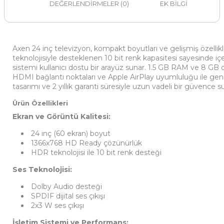
DEĞERLENDIRMELER (0)
EK BILGI
Axen 24 inç televizyon, kompakt boyutları ve gelişmiş özel
teknolojisiyle desteklenen 10 bit renk kapasitesi sayesinde içe
sistemi kullanıcı dostu bir arayüz sunar. 1.5 GB RAM ve 8 GB da
HDMI bağlantı noktaları ve Apple AirPlay uyumluluğu ile geniş b
tasarımı ve 2 yıllık garanti süresiyle uzun vadeli bir güvence 
Ürün Özellikleri
Ekran ve Görüntü Kalitesi:
24 inç (60 ekran) boyut
1366x768 HD Ready çözünürlük
HDR teknolojisi ile 10 bit renk desteği
Ses Teknolojisi:
Dolby Audio desteği
SPDIF dijital ses çıkışı
2x3 W ses çıkışı
İşletim Sistemi ve Performans: