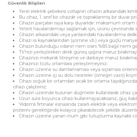
Güvenlik Bilgileri
Yerel elektrik şebekesi voltajının cihazın arkasındaki kim
Bu cihaz, 1. sınıf bir cihazdır ve topraklanmış bir duvar
Cihazın parçaları ısıya karşı duyarlıdır; maksimum ortam 
Yeterli havalandırmayı sağlamak için, ürünü çevresinde en 
Cihazın arkasındaki veya yanlarındaki havalandırma delik
Cihazı ısı kaynaklarından (şömine vb.) veya güçlü manye
Cihazın bulunduğu odanın nem oranı %85 bağıl nemi g
TV’nizi yerleştirirken direk güneş ışığına maruz bırakmayı
Cihazınızı mekanik titreşime ve darbeye maruz bırakmay
Cihazınızı tozlu ortamlara yerleştirmeyiniz.
Cihazın üzerine su damlamaması veya sıçraması önlenme
Cihazın üzerine içi su dolu nesneler (örneğin vazo) koym
Cihazı soğuk bir ortamdan sıcak bir ortama taşıdığınızd
cihazı çalıştırınız.
Cihazın üzerinde bulunan düğmeler kullanılarak cihaz çalış
Uzun süre boyunca cihazı kullanmayacaksanız, güç kabl
Yıldırımlı fırtınalar esnasında zararlı elektrik veya el
prizlerini gerektiğinde kolayca çıkarabilecek şekilde düzenle
Cihazın üzerine yanan mum gibi tutuşturma kaynaklı ci