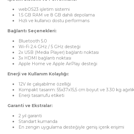
webOS23 işletim sistemi
1.5 GB RAM ve 8 GB dahili depolama
Hızlı ve kullanıcı dostu performans
Bağlantı Seçenekleri:
Bluetooth 5.0
Wi-Fi 2.4 GHz / 5 GHz desteği
2x USB (Media Player) bağlantı noktası
3x HDMI bağlantı noktası
Apple Home ve Apple AirPlay desteği
Enerji ve Kullanım Kolaylığı:
12V ile çalışabilme özelliği
Kompakt tasarım: 55x37x15,5 cm boyut ve 3.30 kg ağırlı
Enerji tasarrufu etiketi
Garanti ve Ekstralar:
2 yıl garanti
Standart kumanda
En zengin uygulama desteğiyle geniş içerik erişimi