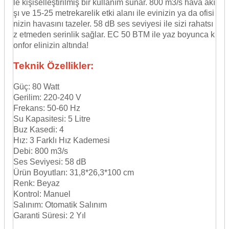
le kişiselleştirilmiş bir kullanım sunar. 800 m3/s hava akı
şı ve 15-25 metrekarelik etki alanı ile evinizin ya da ofisi
nizin havasını tazeler. 58 dB ses seviyesi ile sizi rahatsı
z etmeden serinlik sağlar. EC 50 BTM ile yaz boyunca k
onfor elinizin altında!
Teknik Özellikler:
Güç: 80 Watt
Gerilim: 220-240 V
Frekans: 50-60 Hz
Su Kapasitesi: 5 Litre
Buz Kasedi: 4
Hız: 3 Farklı Hız Kademesi
Debi: 800 m3/s
Ses Seviyesi: 58 dB
Ürün Boyutları: 31,8*26,3*100 cm
Renk: Beyaz
Kontrol: Manuel
Salınım: Otomatik Salınım
Garanti Süresi: 2 Yıl