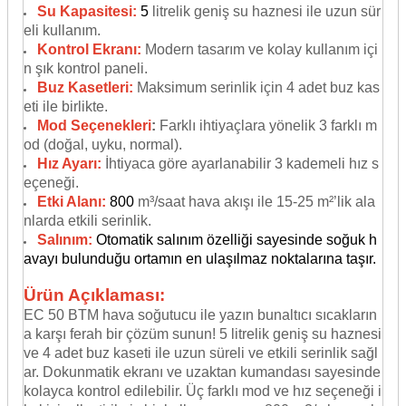
Su Kapasitesi:
5
litrelik geniş su haznesi ile uzun sür
eli kullanım.
Kontrol Ekranı:
Modern tasarım ve kolay kullanım içi
n şık kontrol paneli.
Buz Kasetleri:
Maksimum serinlik için 4 adet buz kas
eti ile birlikte.
Mod Seçenekleri
:
Farklı ihtiyaçlara yönelik 3 farklı m
od (doğal, uyku, normal).
Hız Ayarı:
İhtiyaca göre ayarlanabilir 3 kademeli hız s
eçeneği.
Etki Alanı:
800
m³/saat hava akışı ile 15-25 m²’lik ala
nlarda etkili serinlik.
Salınım:
Otomatik salınım özelliği sayesinde soğuk h
avayı bulunduğu ortamın en ulaşılmaz noktalarına taşır.
Ürün Açıklaması:
EC 50 BTM hava soğutucu ile yazın bunaltıcı sıcakların
a karşı ferah bir çözüm sunun! 5 litrelik geniş su haznesi
ve 4 adet buz kaseti ile uzun süreli ve etkili serinlik sağl
ar. Dokunmatik ekranı ve uzaktan kumandası sayesinde
kolayca kontrol edilebilir. Üç farklı mod ve hız seçeneği i