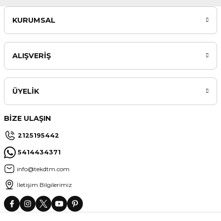
KURUMSAL
ALIŞVERİŞ
ÜYELİK
BİZE ULAŞIN
2125195442
5414434371
info@tekdtm.com
İletişim Bilgilerimiz