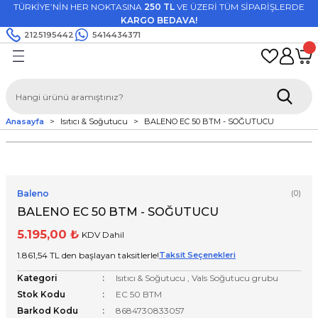
TÜRKİYE’NİN HER NOKTASINA
250 TL
VE ÜZERİ TÜM SİPARİŞLERDE
Geri Dön
Geri Dön
Geri Dön
Geri Dön
KARGO BEDAVA!
2125195442
5414434371
utfak Aletleri
oğutucu
r & Hava Temizleyici
Voeux Mutfak Grubu
Kenwood Elektrikli Ev Aletle
Vals Isıtıcı grubu
Vals Soğutucu grubu
Grubu
bu
Hava Temizleyici
Döküm Tencereler
Mutfak Şefleri
Dikey Isıtıcı
Ayaklı Vantilatör
Anasayfa
Isıtıcı & Soğutucu
BALENO EC 50 BTM - SOĞUTUCU
kli Ev Aletleri
 grubu
Döküm Tavalar
Smoothie & Blender
Duvar Montajlı Isıtıcı
Masa Tipi Vantilatör
sel Bakım
Sahanlar
Grill & Tost Makinesi
Ayaklı Isıtıcı
Duvara Montajlı Vantilatör
Baleno
(0)
Mutfak Robotu
Suya Dayanıklı Isıtıcı
Kutu Vantilatörü
BALENO EC 50 BTM - SOĞUTUCU
Fritöz & Air Fryer
5.195,00 ₺
KDV Dahil
1.861,54 TL den başlayan taksitlerle!
Taksit Seçenekleri
Su Isıtıcısı
Kategori
Isıtıcı & Soğutucu
,
Vals Soğutucu grubu
Stok Kodu
EC 50 BTM
Ekmek Kızartma
Barkod Kodu
8684730833057