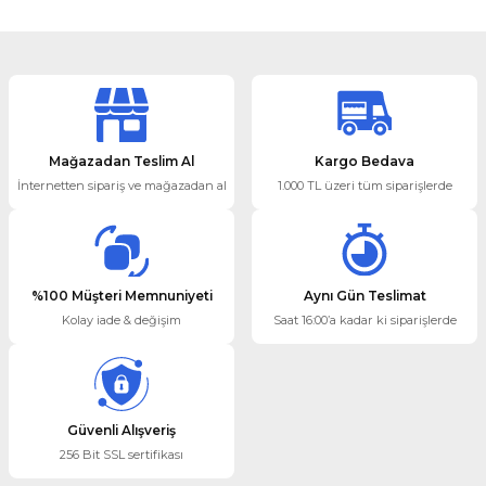
Bu ürünün fiyat bilgisi, resim, ürün açıklamalarında ve diğer
konularda yetersiz gördüğünüz noktaları öneri formunu
kullanarak tarafımıza iletebilirsiniz.
Görüş ve önerileriniz için teşekkür ederiz.
Ürün resmi kalitesiz, bozuk veya görüntülenemiyor.
Mağazadan Teslim Al
Kargo Bedava
Ürün açıklamasında eksik bilgiler bulunuyor.
İnternetten sipariş ve mağazadan al
1.000 TL üzeri tüm siparişlerde
Ürün bilgilerinde hatalar bulunuyor.
Ürün fiyatı diğer sitelerden daha pahalı.
Bu ürüne benzer farklı alternatifler olmalı.
%100 Müşteri Memnuniyeti
Aynı Gün Teslimat
Gönder
Kolay iade & değişim
Saat 16:00’a kadar ki siparişlerde
Güvenli Alışveriş
256 Bit SSL sertifikası