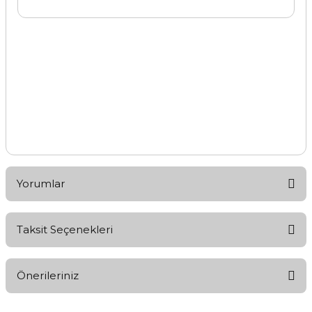
Yorumlar
Taksit Seçenekleri
Bu ürüne ilk yorumu siz yapın!
Önerileriniz
Yorum Yaz