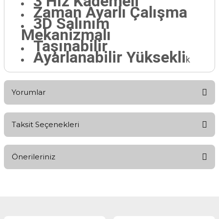
3 Hız Kademeli
Zaman Ayarlı Çalışma
3D Salınım
Mekanizmalı
Taşınabilir
Ayarlanabilir Yüksekli
k
Yorumlar
Taksit Seçenekleri
Bu ürüne ilk yorumu siz yapın!
Önerileriniz
Yorum Yaz
Bu ürünün fiyat bilgisi, resim, ürün açıklamalarında ve diğer
konularda yetersiz gördüğünüz noktaları öneri formunu
kullanarak tarafımıza iletebilirsiniz.
Görüş ve önerileriniz için teşekkür ederiz.