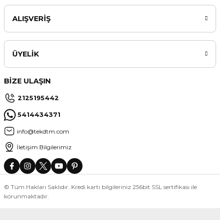
ALIŞVERİŞ
ÜYELİK
BİZE ULAŞIN
2125195442
5414434371
info@tekdtm.com
İletişim Bilgilerimiz
© Tüm Hakları Saklıdır. Kredi kartı bilgileriniz 256bit SSL sertifikası ile
korunmaktadır.