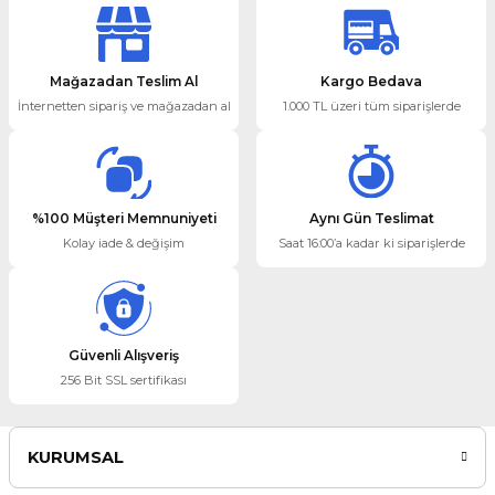
Ürün resmi kalitesiz, bozuk veya görüntülenemiyor.
Mağazadan Teslim Al
Kargo Bedava
Ürün açıklamasında eksik bilgiler bulunuyor.
İnternetten sipariş ve mağazadan al
1.000 TL üzeri tüm siparişlerde
Ürün bilgilerinde hatalar bulunuyor.
Ürün fiyatı diğer sitelerden daha pahalı.
Bu ürüne benzer farklı alternatifler olmalı.
%100 Müşteri Memnuniyeti
Aynı Gün Teslimat
Kolay iade & değişim
Saat 16:00’a kadar ki siparişlerde
Gönder
Güvenli Alışveriş
256 Bit SSL sertifikası
KURUMSAL