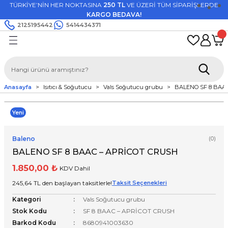
TÜRKİYE’NİN HER NOKTASINA
250 TL
VE ÜZERİ TÜM SİPARİŞLERDE
Geri Dön
Geri Dön
Geri Dön
Geri Dön
KARGO BEDAVA!
2125195442
5414434371
utfak Aletleri
oğutucu
r & Hava Temizleyici
Voeux Mutfak Grubu
Kenwood Elektrikli Ev Aletle
Vals Isıtıcı grubu
Vals Soğutucu grubu
Grubu
bu
Hava Temizleyici
Döküm Tencereler
Mutfak Şefleri
Dikey Isıtıcı
Ayaklı Vantilatör
Anasayfa
Isıtıcı & Soğutucu
Vals Soğutucu grubu
BALENO SF 8 BAA
kli Ev Aletleri
 grubu
Döküm Tavalar
Smoothie & Blender
Duvar Montajlı Isıtıcı
Masa Tipi Vantilatör
Yeni
sel Bakım
Sahanlar
Grill & Tost Makinesi
Ayaklı Isıtıcı
Duvara Montajlı Vantilatör
Baleno
(0)
Mutfak Robotu
Suya Dayanıklı Isıtıcı
Kutu Vantilatörü
BALENO SF 8 BAAC – APRİCOT CRUSH
Fritöz & Air Fryer
1.850,00 ₺
KDV Dahil
245,64 TL den başlayan taksitlerle!
Taksit Seçenekleri
Su Isıtıcısı
Kategori
Vals Soğutucu grubu
Stok Kodu
SF 8 BAAC – APRİCOT CRUSH
Ekmek Kızartma
Barkod Kodu
8680941003630