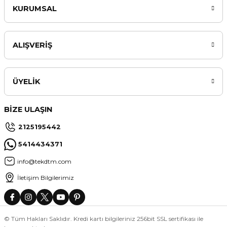
KURUMSAL
ALIŞVERİŞ
ÜYELİK
BİZE ULAŞIN
2125195442
5414434371
info@tekdtm.com
İletişim Bilgilerimiz
© Tüm Hakları Saklıdır. Kredi kartı bilgileriniz 256bit SSL sertifikası ile