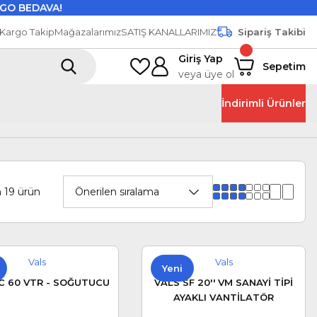
GO BEDAVA!
Kargo Takip
Mağazalarımız
SATIŞ KANALLARIMIZ
Sipariş Takibi
Giriş Yap
Sepetim
veya üye ol
İndirimli Ürünler
 19 ürün
Vals
Vals
Yeni
C 60 VTR - SOĞUTUCU
VALS SF 20'' VM SANAYİ TİPİ
AYAKLI VANTİLATÖR