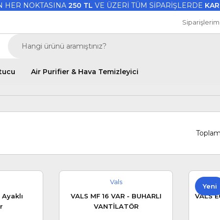
İN HER NOKTASINA
250 TL
VE ÜZERİ TÜM SİPARİŞLERDE
KAR
Siparişlerim
utucu
Air Purifier & Hava Temizleyici
Toplam
Vals
Yeni
 Ayaklı
VALS MF 16 VAR - BUHARLI
VALS E
r
VANTİLATÖR