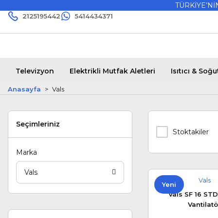
TÜRKİYE’N
2125195442
5414434371
Televizyon
Elektrikli Mutfak Aletleri
Isıtıcı & Soğ
Anasayfa
Vals
Seçimleriniz
Stoktakiler
Marka
Vals
Vals
Yeni
Vals SF 16 STD
Vantilatö