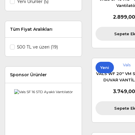
Yeni Ürünler (5)
Vantilatö
2.899,00
Tüm Fiyat Aralıkları
Sepete Ek
500 TL ve üzeri (19)
Vals
Yeni
VALS WF 20'' VM S
Sponsor Ürünler
DUVAR VANTİ
3.749,00
Sepete Ek