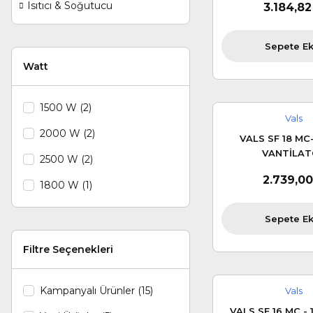
Isıtıcı & Soğutucu
3.184,82
Sepete Ek
Watt
1500 W (2)
Vals
2000 W (2)
VALS SF 18 MC
VANTİLAT
2500 W (2)
2.739,00
1800 W (1)
Sepete Ek
Filtre Seçenekleri
Kampanyalı Ürünler (15)
Vals
VALS SF 16 MC - 1