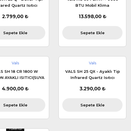
rared Quartz Isıtıcı
BTU Mobil Klima
2.799,00 ₺
13.598,00 ₺
Sepete Ekle
Sepete Ekle
Vals
Vals
S SH 18 CR 1800 W
VALS SH 25 QX - Ayaklı Tip
 AYAKLI ISITICI(SUYA
Infrared Quartz Isıtıcı
YANIKLI UZAKTAN
4.900,00 ₺
3.290,00 ₺
KUMANDALI)
Sepete Ekle
Sepete Ekle
Tükendi