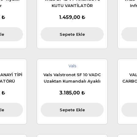
r
KUTU VANTİLATÖR
Inf
 ₺
1.459,00 ₺
le
Sepete Ekle
Vals
ANAYİ TİPİ
Vals Valstronot SF 10 VADC
VAL
LATÖRÜ
Uzaktan Kumandalı Ayaklı
CARBON
Vantilatör(gri-beyaz 2 farklı
DA
 ₺
3.185,00 ₺
renk seçeneği)
le
Sepete Ekle