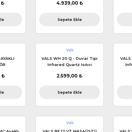
 ₺
4.939,00 ₺
le
Sepete Ekle
Vals
-AYAKLI
VALS WH 20 Q - Duvar Tipi
VALS 
ÖR
Infrared Quartz Isıtıcı
Inf
 ₺
2.599,00 ₺
le
Sepete Ekle
Vals
6'' Ayaklı
VALS BF 12 VT MASAÜSTÜ
VALS 