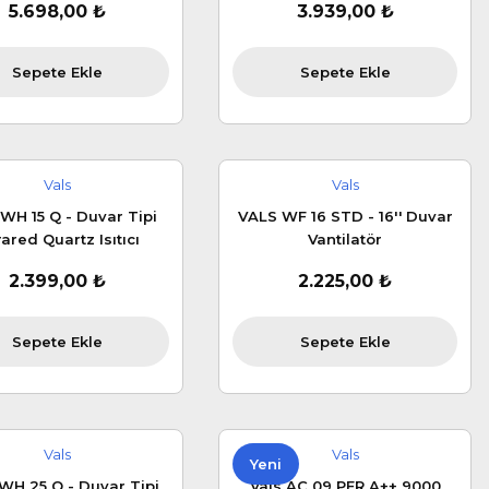
5.698,00 ₺
3.939,00 ₺
Sepete Ekle
Sepete Ekle
Vals
Vals
WH 15 Q - Duvar Tipi
VALS WF 16 STD - 16'' Duvar
rared Quartz Isıtıcı
Vantilatör
2.399,00 ₺
2.225,00 ₺
Sepete Ekle
Sepete Ekle
Vals
Vals
Yeni
WH 25 Q - Duvar Tipi
Vals AC 09 PER A++ 9000