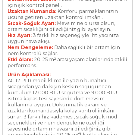
için şık kontrol paneli.
Uzaktan Kumanda:
Konforu parmaklarınızın
ucuna getiren uzaktan kontrol imkânı.
Sıcak-Soğuk Ayarı:
Mevsim ne olursa olsun,
ortam sıcaklığını dilediğiniz gibi ayarlayın.
Hız Ayarı:
3 farklı hız seçeneğiyle ihtiyacınıza
uygun hava akışı.
Nem Dengeleme:
Daha sağlıklı bir ortam için
nem kontrolü sağlar.
Etki Alanı:
20-25 m² arası yaşam alanlarında etkili
performans.
Ürün Açıklaması:
AC 12 PLR mobil klima ile yazın bunaltıcı
sıcağından ya da kışın keskin soğuğundan
kurtulun! 12.000 BTU soğutma ve 9.000 BTU
ısıtma kapasitesi sayesinde dört mevsim
kullanıma uygun. Dokunmatik ekranı ve
uzaktan kumandasıyla kolay kontrol imkânı
sunar. 3 farklı hız kademesi, sıcak-soğuk mod
seçenekleri ve nem dengeleme özelliği
sayesinde ortamın havasını dilediğiniz gibi
düzenleyebilirsiniz. 20-25 m²’lik etki alanı ile