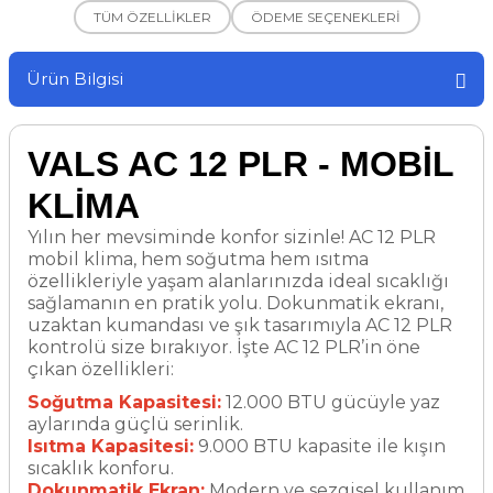
TÜM ÖZELLİKLER
ÖDEME SEÇENEKLERİ
Ürün Bilgisi
VALS AC 12 PLR - MOBİL
KLİMA
Yılın her mevsiminde konfor sizinle! AC 12 PLR
mobil klima, hem soğutma hem ısıtma
özellikleriyle yaşam alanlarınızda ideal sıcaklığı
sağlamanın en pratik yolu. Dokunmatik ekranı,
uzaktan kumandası ve şık tasarımıyla AC 12 PLR
kontrolü size bırakıyor. İşte AC 12 PLR’in öne
çıkan özellikleri:
Soğutma Kapasitesi:
12.000 BTU gücüyle yaz
aylarında güçlü serinlik.
Isıtma Kapasitesi:
9.000 BTU kapasite ile kışın
sıcaklık konforu.
Dokunmatik Ekran:
Modern ve sezgisel kullanım